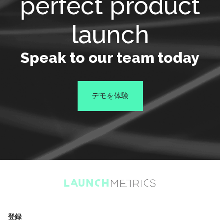
perfect product
launch
Speak to our team today
デモを体験
登録