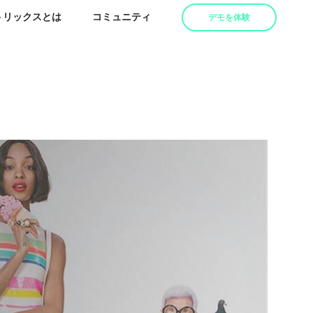
トリックスとは
コミュニティ
デモを体験
業界別（準備中）
を生む取
See the Case Study