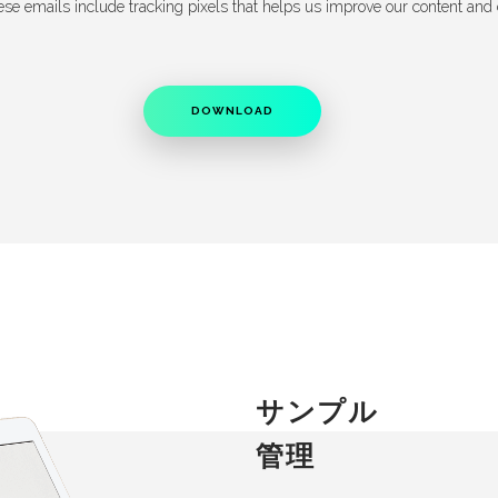
ese emails include tracking pixels that helps us improve our content an
サンプル
管理