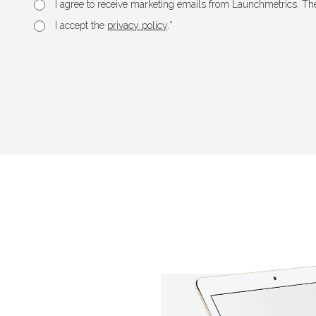
I agree to receive marketing emails from Launchmetrics. Th
*
I accept the
privacy policy
.