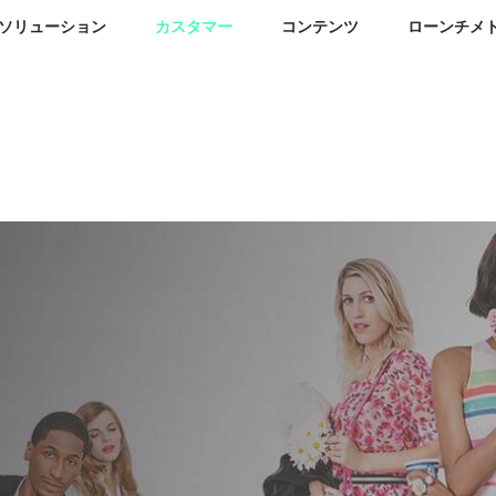
ソリューション
カスタマー
コンテンツ
ローンチメ
ンスクラウド
グジュアリー、ビューティ向けの測定と最適化を支援します。
ータベース
事例紹介
会社紹介
リックス 用語集
Kate Spade
お問合わせ
インフルエンサーが一流のブランドのキャン
アセットマネジメント
ブランドエクスペリエンス
Fendi
語と意味をご紹介
１つのチーム
ペーンとコラボレーションするためのプラッ
トフォーム
クリエイティブ資産を最大限活用
時代の先端にいる消費者に届き、共感
L.O.V Cosmetics
 ラグジュアリー時計ランキング
プレスルーム
までの期間を短縮
り組みを支援
Alexa Chung
の月度別パフォーマンス
外部サイト（英語）
00
もっと見る
ーバルブランドをMedia
alue™を用いた分析（半期）