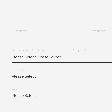
First Name
*
Last Name
*
Seniority Level
*
Department
*
Company
*
Industry
*
Country
*