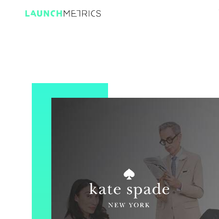
ローンチメトリックス ブランドパフォーマ
業界初のブランドパフォーマンスクラウドがファッション、ラ
ご利用の企業様
コンテンツハブ
ローンチメトリックスの歩み
業界別デ
世界中の1,000を超えるブランドやエージェ
2016年1月、Fashion GPSとAugureの合併
記事・ブログ
ローンチメト
ンシー様にローンチメトリックスのテクノロ
によりブランドパフォーマンスクラウドをフ
ブランド、メディア、小売りの方がコンテン
ブランドインテリジェンス
ブランド
ジーとデータインサイトを活用しています。
ァッション、ラグジュアリー、ビューティ向
業界特有の用
レポート・データ白書
ツをシェアするプライベートなファッション
けに提供するLaunchmetrics（ローンチメ
コミュニティ
パフォーマンスを測定し、ブランドに不可欠な
無駄を省き、
2020年度
データブリーフ
トリックス）が誕生しました。
お客様・パートナーを見る
指標を業界標準と比較
し、市場投下
外部サイト（英語）
時計ブランド
ウェビナー
更に詳しく
インサイト 1
ポッドキャスト
100ものグロ
Impact V