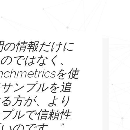
間の情報だけに
るのではなく、
nchmetricsを使
てサンプルを追
する方が、より
ンプルで信頼性
いのです。”