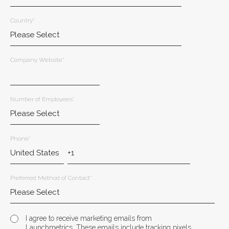
Country
*
Company Website
*
Number of Employees
*
Phone
*
Preferred Method of Contact
*
I agree to receive marketing emails from
Launchmetrics. These emails include tracking pixels