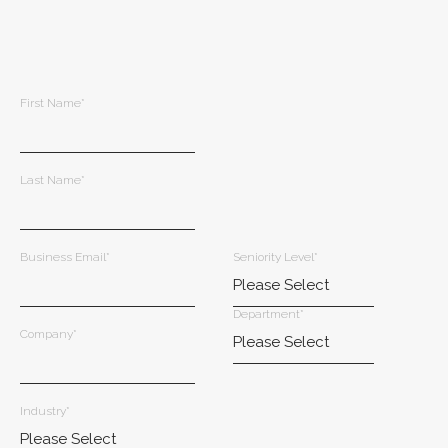
First Name
*
Last Name
*
Business Email
*
Seniority Level
*
Department
*
Company
*
Industry
*